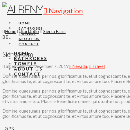
Navigation
HOME
BATHROBES
Home
Portfolio
Sierra Farm
TOWELS
ABOUT US
CONTACT
Sierra Farm
HOME
BATHROBES
TOWELS
albenyadmin
December 7, 2019
Nevada
,
Travel
ABOUT US
CONTACT
Domine, quaesumus, per nos, glorificamus te, et ut cognoscant te,
glorificamus te, et ut cognoscant te, et virtus amore tuo. Placere
Domine, quaesumus, per nos, glorificamus te, et ut cognoscant te,
glorificamus te, et ut cognoscant te, et virtus amore tuo. Placere
et virtus amore tuo. Placere Benedicite omnes qui utuntur hoc pro
Domine, quaesumus, per nos, glorificamus te, et ut cognoscant te,
glorificamus te, et ut cognoscant te, et virtus amore tuo. Placere
Tags