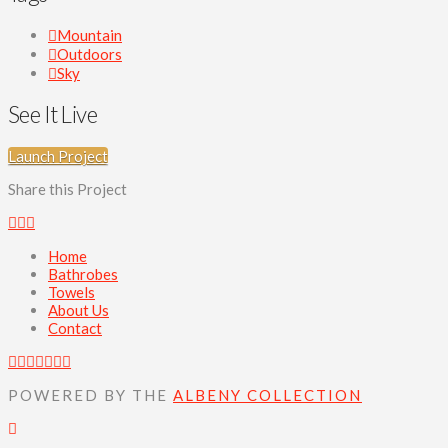
Mountain
Outdoors
Sky
See It Live
Launch Project
Share this Project
Home
Bathrobes
Towels
About Us
Contact
POWERED BY THE
ALBENY COLLECTION